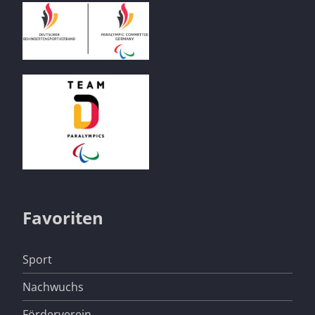
Favoriten
Navigation
Sport
überspringen
Nachwuchs
Förderverein