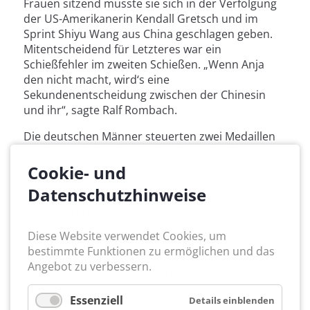
Frauen sitzend musste sie sich in der Verfolgung
der US-Amerikanerin Kendall Gretsch und im
Sprint Shiyu Wang aus China geschlagen geben.
Mitentscheidend für Letzteres war ein
Schießfehler im zweiten Schießen. „Wenn Anja
den nicht macht, wird‘s eine
Sekundenentscheidung zwischen der Chinesin
und ihr“, sagte Ralf Rombach.
Die deutschen Männer steuerten zwei Medaillen
zur Gesamtbilanz bei. In der Klasse der Männer
stehend wurde Marco Maier (SV Kirchzarten) in
Cookie- und
der Verfolgung Zweiter hinter Mark Arendz aus
Datenschutzhinweise
Kanada, der auch den Sprint am Donnerstag vor
Jiayun Cai aus China gewann. In dem Rennen
wurde Maier Vierter, mit 3,4 Sekunden Abstand
Diese Website verwendet Cookies, um
auf den Drittplatzierten Serhii Romaniuk
bestimmte Funktionen zu ermöglichen und das
(Ukraine). „An einem anderen Tag laufe ich die
Angebot zu verbessern.
raus. Klar ist der undankbare vierte Platz etwas
unglücklich, aber ich bin froh, dass ich null
Essenziell
Details einblenden
geschossen habe“, sagte der 25-Jährige. Sein