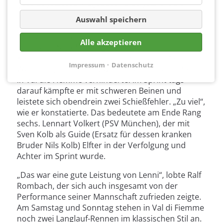
Vereinskamerad Alexander Ehler kam auf die
Ränge 17 und 15.
Auswahl speichern
Bronze in der Verfolgung der Sehbeeinträchtigten
Alle akzeptieren
gab es für Nico Messinger (Ring der
Körperbehinderten Freiburg, mit Guide Robin
Impressum
Datenschutz
Wunderle), der damit zwei rein ukrainische Podien
in Val die Fiemme verhinderte. Im Sprint tags
darauf kämpfte er mit schweren Beinen und
leistete sich obendrein zwei Schießfehler. „Zu viel“,
wie er konstatierte. Das bedeutete am Ende Rang
sechs. Lennart Volkert (PSV München), der mit
Sven Kolb als Guide (Ersatz für dessen kranken
Bruder Nils Kolb) Elfter in der Verfolgung und
Achter im Sprint wurde.
„Das war eine gute Leistung von Lenni“, lobte Ralf
Rombach, der sich auch insgesamt von der
Performance seiner Mannschaft zufrieden zeigte.
Am Samstag und Sonntag stehen in Val di Fiemme
noch zwei Langlauf-Rennen im klassischen Stil an.