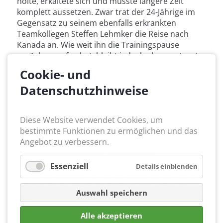
holte, erkältete sich und musste längere Zeit
komplett aussetzen. Zwar trat der 24-Jährige im
Gegensatz zu seinem ebenfalls erkrankten
Teamkollegen Steffen Lehmker die Reise nach
Kanada an. Wie weit ihn die Trainingspause
zurückgeworfen hat, bleibt jedoch abzuwarten. Im
fitten Zustand würde er sicherlich zu den
Cookie- und
Mitfavoriten zählen. Doch wie fit ist er? „Ich kann
Datenschutzhinweise
es nicht richtig einschätzen. Ich muss erst wieder
ein Skigefühl entwickeln und dann von Tag zu Tag
schauen“, sagt Maier.
Diese Website verwendet Cookies, um
Die weiteren deutschen Medaillenhoffnungen
bestimmte Funktionen zu ermöglichen und das
ruhen auf Anja Wicker bei den Frauen sitzend und
Angebot zu verbessern.
Nico Messinger bei den Männern mit
Sehbeeinträchtigung. Auch die mehrfache
Essenziell
Details einblenden
Paralympics-Siegerin Andrea Eskau gehört dem
deutschen Aufgebot an, ebenso WM-Debütant
Auswahl speichern
Lennart Volkert. Fest steht: Die Vorfreude bei allen
Athletinnen und Athleten ist riesig. Vier WM-
Alle akzeptieren
Rennen stehen bis Sonntag an. Direkt im