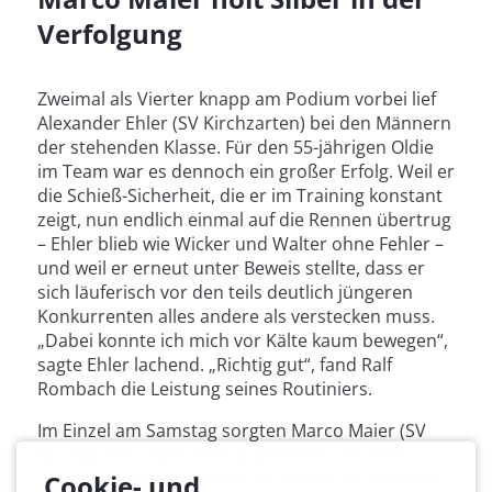
Verfolgung
Zweimal als Vierter knapp am Podium vorbei lief
Alexander Ehler (SV Kirchzarten) bei den Männern
der stehenden Klasse. Für den 55-jährigen Oldie
im Team war es dennoch ein großer Erfolg. Weil er
die Schieß-Sicherheit, die er im Training konstant
zeigt, nun endlich einmal auf die Rennen übertrug
– Ehler blieb wie Wicker und Walter ohne Fehler –
und weil er erneut unter Beweis stellte, dass er
sich läuferisch vor den teils deutlich jüngeren
Konkurrenten alles andere als verstecken muss.
„Dabei konnte ich mich vor Kälte kaum bewegen“,
sagte Ehler lachend. „Richtig gut“, fand Ralf
Rombach die Leistung seines Routiniers.
Im Einzel am Samstag sorgten Marco Maier (SV
Kirchzarten) als Fünfter und Steffen Lehmker
(WSV Clausthal-Zellerfeld) als Achter für ein sehr
Cookie- und