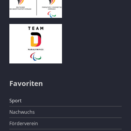
Favoriten
Navigation
Sport
überspringen
Nachwuchs
Förderverein