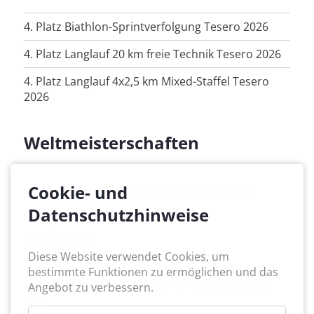
4. Platz Biathlon-Sprintverfolgung Tesero 2026
4. Platz Langlauf 20 km freie Technik Tesero 2026
4. Platz Langlauf 4x2,5 km Mixed-Staffel Tesero
2026
Weltmeisterschaften
Cookie- und
Silber 4x2,5 km offene Staffel Toblach 2025
Datenschutzhinweise
Weltcup
Diese Website verwendet Cookies, um
bestimmte Funktionen zu ermöglichen und das
1. Platz Langlauf-Sprint freie Technik, Canmore
Angebot zu verbessern.
2025