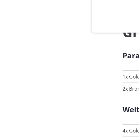
Begle
Gr
Par
1x Gol
2x Bro
Welt
4x Gol