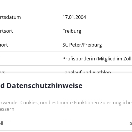
rtsdatum
17.01.2004
rtsort
Freiburg
ort
St. Peter/Freiburg
f
Profisportlerin (Mitglied im Zol
ys
Langlauf und Biathlon
nd Datenschutzhinweise
n
SC St. Peter
Makulahypoplasie,
erwendet Cookies, um bestimmte Funktionen zu ermöglich
nderung
Aniridie
essern.
klasse
NS2
ll
D