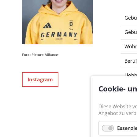
Gebu
Gebu
Wohn
Foto: Picture Alliance
Beru
Hobb
Instagram
Cookie- u
Verei
Diese Website v
Behi
Angebot zu verb
Start
Essenzie