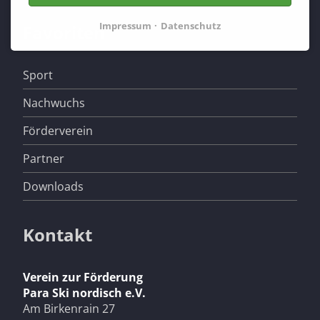
Impressum
Datenschutz
Favoriten
Navigation
Sport
überspringen
Nachwuchs
Förderverein
Partner
Downloads
Kontakt
Verein zur Förderung
Para Ski nordisch e.V.
Am Birkenrain 27