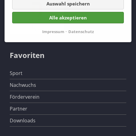
Auswahl speichern
Alle akzeptieren
Impressum
Datenschutz
Favoriten
Navigation
Sport
überspringen
Nachwuchs
Förderverein
Partner
Downloads