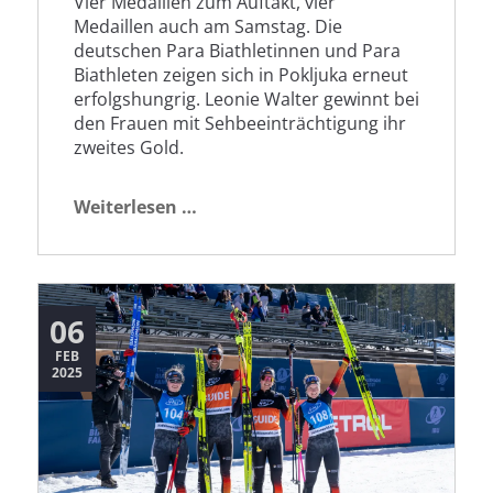
Vier Medaillen zum Auftakt, vier
Medaillen auch am Samstag. Die
deutschen Para Biathletinnen und Para
Biathleten zeigen sich in Pokljuka erneut
erfolgshungrig. Leonie Walter gewinnt bei
den Frauen mit Sehbeeinträchtigung ihr
zweites Gold.
Kompletter
Weiterlesen …
Medaillensatz
fürs
deutsche
Team
06
FEB
2025