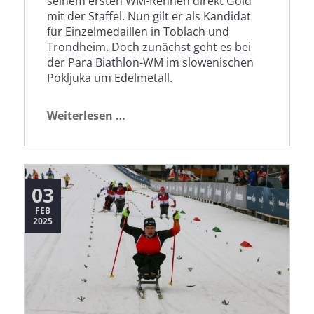
seinem ersten WM-Rennen direkt Gold
mit der Staffel. Nun gilt er als Kandidat
für Einzelmedaillen in Toblach und
Trondheim. Doch zunächst geht es bei
der Para Biathlon-WM im slowenischen
Pokljuka um Edelmetall.
Langlauf
Weiterlesen …
im
Herzen,
WM
vor
03
Augen
FEB
2025