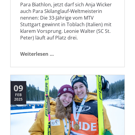
Para Biathlon, jetzt darf sich Anja Wicker
auch Para Skilanglauf-Weltmeisterin
nennen: Die 33-Jährige vom MTV
Stuttgart gewinnt in Toblach (Italien) mit
klarem Vorsprung. Leonie Walter (SC St.
Peter) läuft auf Platz drei.
Start-
Weiterlesen …
Ziel-
Sieg
für
Anja
09
Wicker
FEB
2025